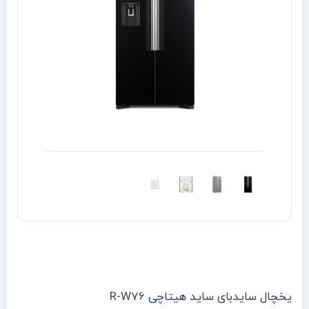
خانه
مقالات
و
نوشته
ها
یخچال سایدبای ساید هیتاچی R-W76