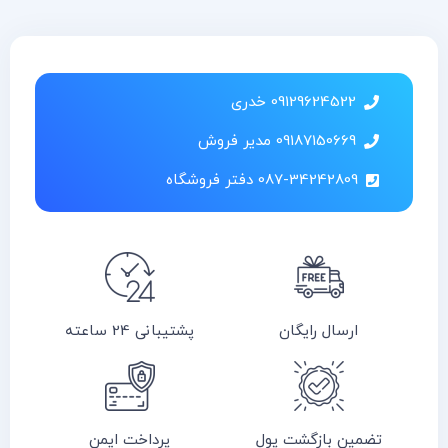
09129624522 خدری
09187150669 مدیر فروش
087-34242809 دفتر فروشگاه
ارسال رایگان
پشتیبانی 24 ساعته
تضمین بازگشت پول
پرداخت ایمن