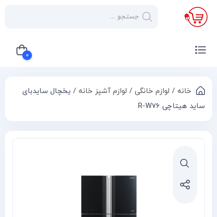
×
صفحه
نخست
0
لوازم
خانگی
خانه
/
لوازم خانگی
/
لوازم آشپز خانه
/ یخچال سایدبای
سبد خرید شما خالی است
صوتی و
ساید هیتاچی R-W76
تصویری
کولر
گازی
یخچال
لوازم
آشپز