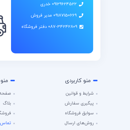
09129624522 خدری
09187150669 مدیر فروش
087-34242809 دفتر فروشگاه
منو کاربردی
منو 
شرایط و قوانین
صفحه 
پیگیری سفارش
بلاگ
سوابق فروشگاه
فروشگ
روش‌های ارسال
تماس ب