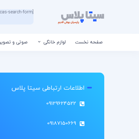
[wcas-search-form]
صفحه نخست
لوازم خانگی
صوتی و تصویر
اطلاعات ارتباطی سیتا پلاس
09129624522
09187150669