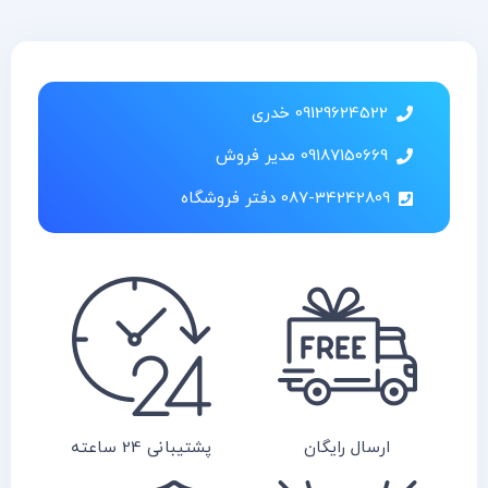
09129624522 خدری
09187150669 مدیر فروش
087-34242809 دفتر فروشگاه
ارسال رایگان
پشتیبانی 24 ساعته