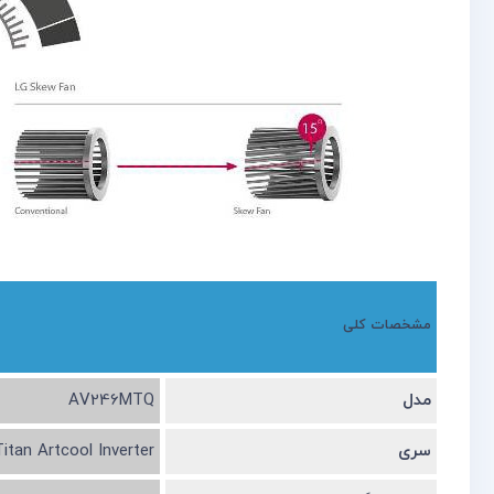
مشخصات کلی
مدل
AV246MTQ
سری
Titan Artcool Inverter