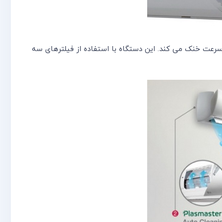
وا در 6 جهت عمودی و 5 جهت افقی فضای داخل را به سرعت خنک می کند. این دستگاه با استفاده از فیلترهای سه