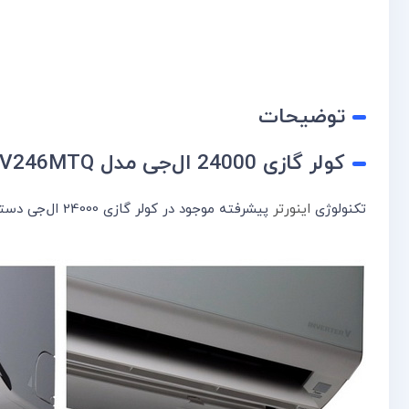
توضیحات
کولر گازی 24000 ال‌جی مدل AV246MTQ
تکنولوژی
اینورتر
پیشرفته موجود در کولر گازی 24000 ال‌جی دستگاه قادر است با تنظیم اتوماتیک دور موتور از خاموش و روشن شدن مکرر کمپرسور و مصرف بیشتر انرژی جلوگیری می کند.