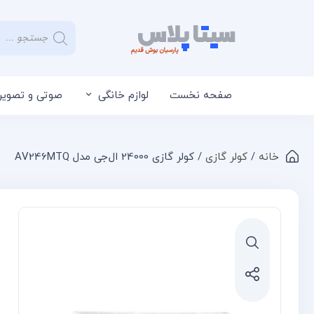
صفحه نخست
لوازم خانگی
صوتی و تصویر
خانه
/
کولر گازی
/ کولر گازی 24000 ال‌جی مدل AV246MTQ