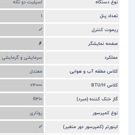
نوع دستگاه
اسپلیت دو تکه
تعداد پنل
1
ریموت کنترل
✓
صفحه نمایشگر
✗
عملکرد
سرمایشی و گرمایشی
کلاس مطقه آب و هوایی
معتدل
کلاس BTU/H
24000
گاز خنک کننده (مبرد)
R410
نوع کمپرسور
روتاری
اینورتر (کمپرسور دور متغیر)
✓