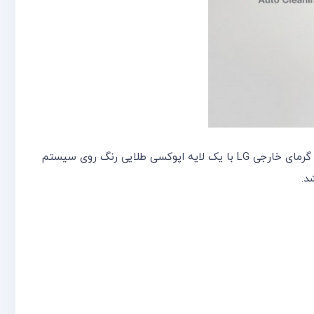
ال جی با استفاده از تکنولوژی جدید فن (skew fan) و حداقل لرزش کمپرسور به کمترین سطح صدای دستگاه دست یافته است. تبادلگر گرمای خارجی LG با یک لایه اپوکسی طلایی رنگ روی سیستم
د.