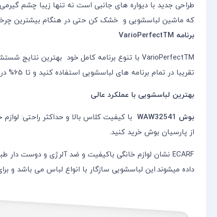
طراحی جدید با دیواره های جانبی است نه تنها زیبا چشم گیرمی 
که ماشین لباسشویی و خشک کن حتی در هنگام بیشترین چرخش
برنامه VarioPerfectTM
تقریبا در تمام برنامه های لباسشویی استفاده کنید و تا 65% در زمان شست و شو صرفه جویی و در مصرف انرژی تا 50% ضرفه جوئی میشود
بهترین لباسشویی با عملکرد عالی
بوش WAW32541
با کیفیت کلاس بالا و حداکثر راحتی: لوازم خانگی بوش را در بن
از پارسیان بوش خرید کنید.
ECARF نشان لوازم خانگی باکیفیت و ضد آلرژی و دوست دار طبیعت می باشد.
داده میشوند.این لباسشویی سازگار با انواع لباس می باشد و ب