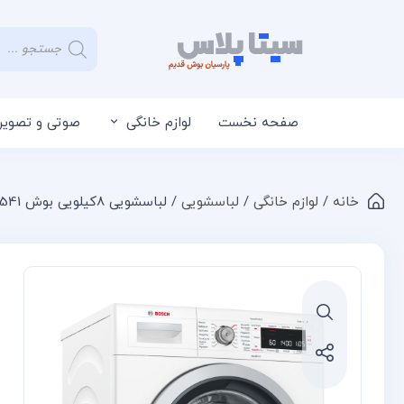
صفحه نخست
لوازم خانگی
صوتی و تصویر
خانه
/
لوازم خانگی
/
لباسشویی
/ لباسشویی 8کیلویی بوش WAW32541