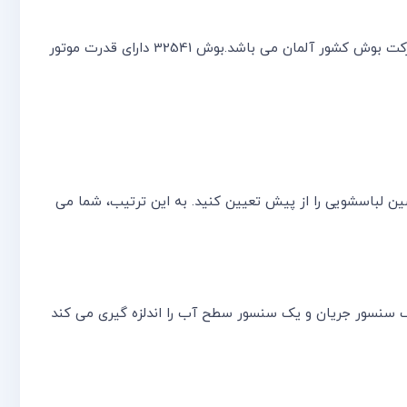
WAW32541 از بهترین ماشینهای لباسشوی جهان می باشدلباسشویی 8کیلویی بوش WAW32541 محصول شرکت بوش کشور آلمان می باشد.بوش 32541 دارای قدرت موتور
ه ماشین لباسشویی را از پیش تعیین کنید. به این ترتیب، شما می
 سنسور جریان و یک سنسور سطح آب را اندلزه گیری می کند