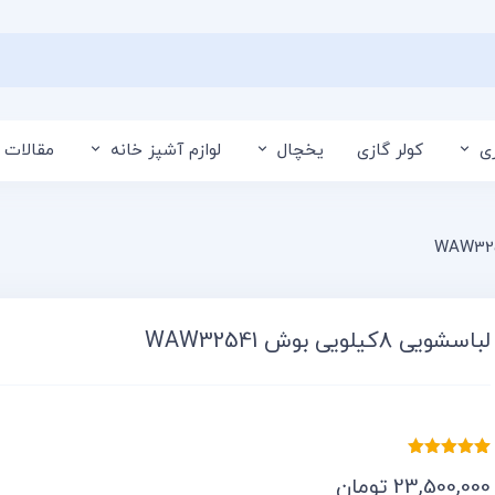
ی
کولر گازی
یخچال
لوازم آشپز خانه
مقالات 
لباسشویی 8کیلویی بوش WAW32541
3
امتیازدهی
23,500,000
تومان
5.00
از 5