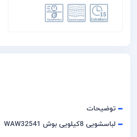
توضیحات
لباسشویی 8کیلویی بوش WAW32541