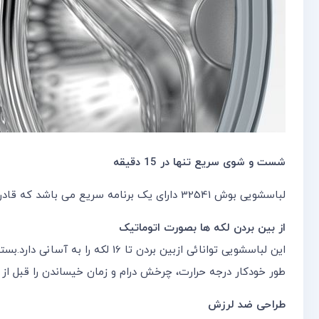
شست و شوی سریع تنها در 15 دقیقه
لباسشویی بوش 32541 دارای یک برنامه سریع می باشد که قادر است دو کیلو بار را تنها در مدت 15 دقیقه شست و شو دهد.
از بین بردن لکه ها بصورت اتوماتیک
این لباسشویی توانائی ازبین بردن تا 16 لکه را به آسانی دارد.بسته به نوع پارچه از بین بردن لکه ها متفاوت است.دیگر نگران لکه های روغن،رنگ،قهوه و … بر روی لباستان نباشید.
طور خودکار درجه حرارت، چرخش درام و زمان خیساندن را قبل از 
طراحی ضد لرزش