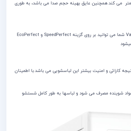
متر می کند.
همچنین
عایق بهینه حجم صدا می باشد، به طوری
VarioPerfectTM با تنوع برنامه کامل خود بهترین نتایج شستشو برای تمام انواع پارچه و هر اندازه بار فراهم می کند. با VarioPerfectTM شما می توانید بر روی گزینه SpeedPerfect و EcoPerfect
جه کارائی و امنیت بیشتر این لباسشویی می باشد.با اطمینان
واد شوینده مصرف می شود و لباسها به طور کامل شستشو