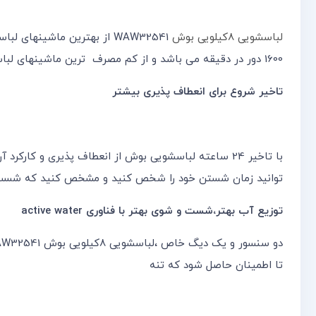
لباسشویی 8کیلویی بوش
1600 دور در دقیقه می باشد و از کم مصرف ترین ماشینهای لباسشویی در جهان به شمار می رود.
تاخیر شروع برای انعطاف پذیری بیشتر
با تاخیر 24 ساعته لباسشویی بوش از انعطاف پذیری و کا
توانید زمان شستن خود را شخص کنید و مشخص کنید که شست و
توزیع آب بهتر،شست و شوی بهتر با فناوری active water
دو سنسور و یک دیگ خاص ،لباسشویی 8کیلویی بوش WAW32541 را تبدیل شدن به یک استاد مطلق در صرفه جویی آب کرده است.
تا اطمینان حاصل شود که تنه