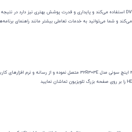
گوشی خود را فقط با یک سیم (کابل MHL) به تلویزیون 32 اینچ سونی مدل 303E