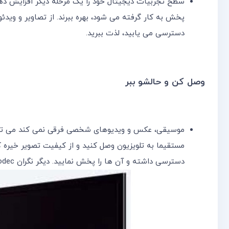
سطح تجربیات دیجیتال خود را یک مرحله دیگر افزایش دهید
دسترسی می یابید، لذت ببرید.
وصل کن و حالشو ببر
موسیقی، عکس و ویدیوهای شخصی فرقی نمی کند می توا
مستقیما به تلویزیون وصل کنید و از کیفیت تصویر خیره ک
دسترسی داشته و آن ها را پخش نمایید. دیگر نگران Codec نباشید، چون امکان پشتیبانی اکثر فرمت ها از قبیل:Sub، Mov، mkv، jpg و غیره مهیا می باشد.