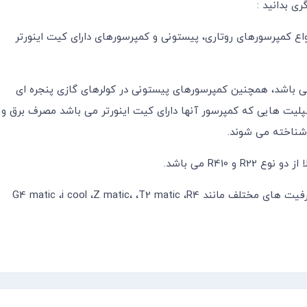
ری بدانید :
اع کمپرسورهای روتاری، پیستونی و کمپرسورهای دارای کیت اینورتر
می باشد، همچنین کمپرسورهای پیستونی در کولرهای گازی پنجره ای
سپلیت هایی که کمپرسور آنها دارای کیت اینورتر می باشد مصرف برق و
 شناخته می شوند.
R410 می باشد.
به طور کلی کولرگازی ها و اسپلیت های گری در مدل ها و ظرفیت های مختلف مانند G4 matic ،i cool ،Z matic، ،T2 matic ،R4