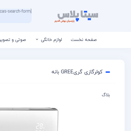
[wcas-search-form]
صفحه نخست
لوازم خانگی
صوتی و تصویر
کولرگازی گریGREE بانه
بلاگ