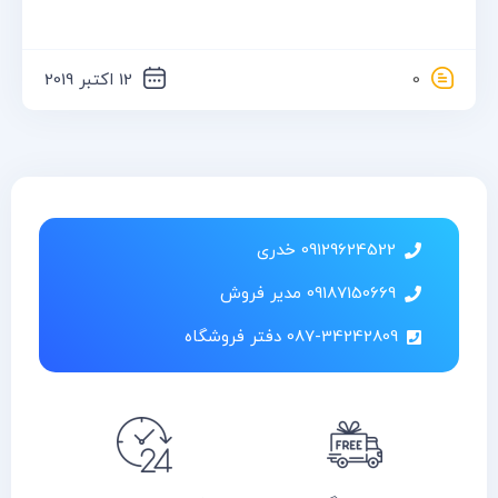
0
12 اکتبر 2019
09129624522 خدری
09187150669 مدیر فروش
087-34242809 دفتر فروشگاه