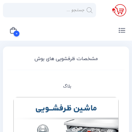
×
صفحه
نخست
0
لوازم
خانگی
سبد خرید شما خالی است
مشخصات ظرفشویی های بوش
صوتی و
تصویری
کولر
بلاگ
گازی
یخچال
لوازم
آشپز