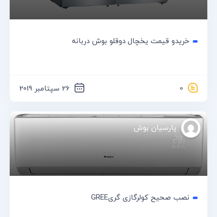
خریدو قیمت یخچال دوقلو بوش دربانه
0
26 سپتامبر 2019
پارسیان بوش
نصب صحیح کولرگازی گریGREE