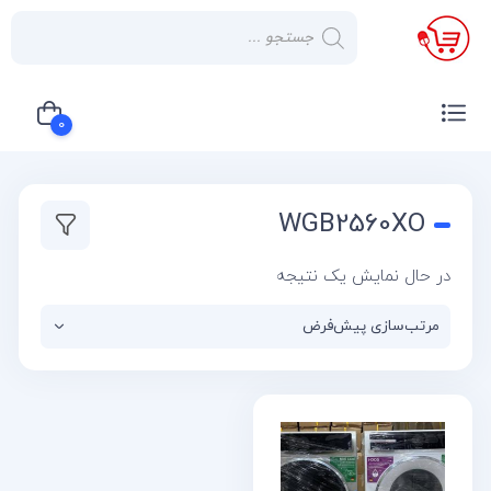
×
صفحه
نخست
0
لوازم
خانگی
سبد خرید شما خالی است
WGB2560XO
صوتی و
تصویری
در حال نمایش یک نتیجه
کولر
گازی
یخچال
لوازم
آشپز