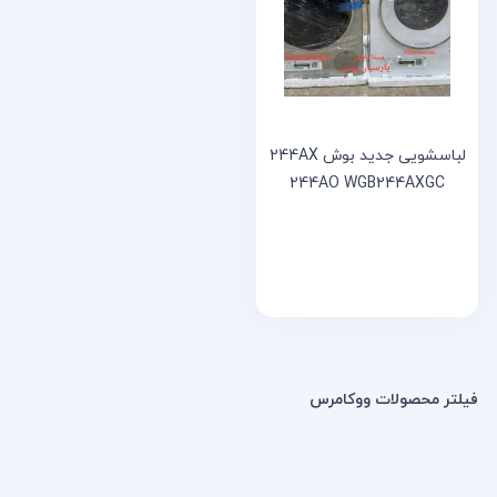
خانه
مقالات
و
نوشته
ها
لباسشویی جدید بوش 244AX
244AO WGB244AXGC
فیلتر محصولات ووکامرس