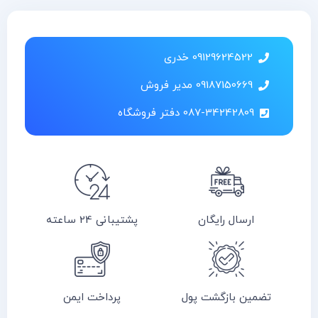
09129624522 خدری
09187150669 مدیر فروش
087-34242809 دفتر فروشگاه
ارسال رایگان
پشتیبانی 24 ساعته
تضمین بازگشت پول
پرداخت ایمن