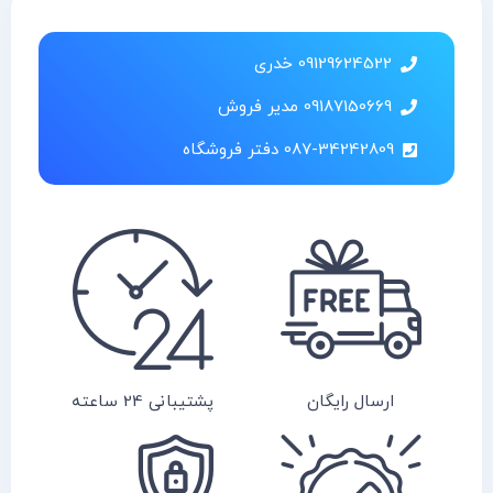
09129624522 خدری
09187150669 مدیر فروش
087-34242809 دفتر فروشگاه
ارسال رایگان
پشتیبانی 24 ساعته