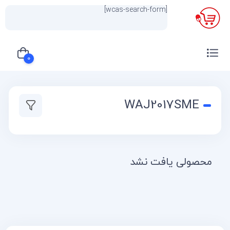
[wcas-search-form]
×
0
سبد خرید شما خالی است
WAJ2017SME
محصولی یافت نشد