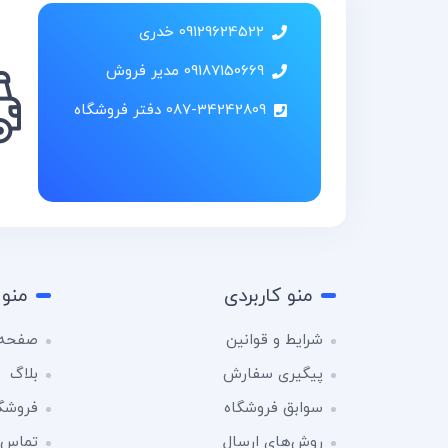
09129624522 خدری
09187150669 مدیر فروش
087-34242809 دفتر فروشگاه
منو کاربردی
منو 
شرایط و قوانین
صفحه 
پیگیری سفارش
بلاگ
سوابق فروشگاه
فروشگ
روش‌های ارسال
تماس ب