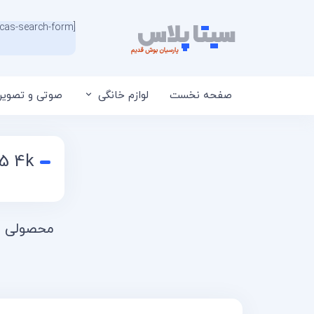
[wcas-search-form]
صفحه نخست
لوازم خانگی
صوتی و تصویر
65 4k
محصولی ی