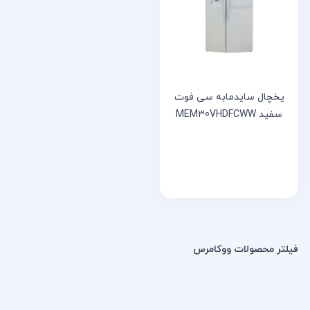
خانه
مقالات
و
نوشته
ها
یخچال سایدمابه سی فوت
سفید MEM30VHDFCWW
فیلتر محصولات ووکامرس