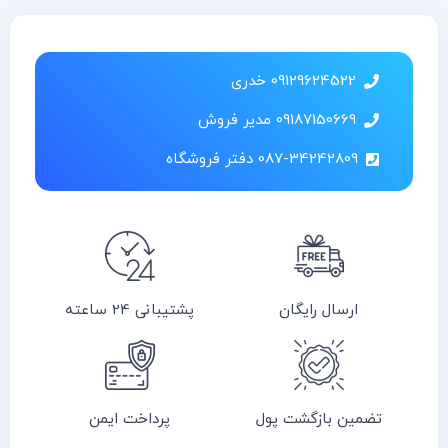
09129624522 خدری
09187150669 مدیر فروش
087-34242809 دفتر فروشگاه
ارسال رایگان
پشتیبانی 24 ساعته
تضمین بازگشت پول
پرداخت ایمن