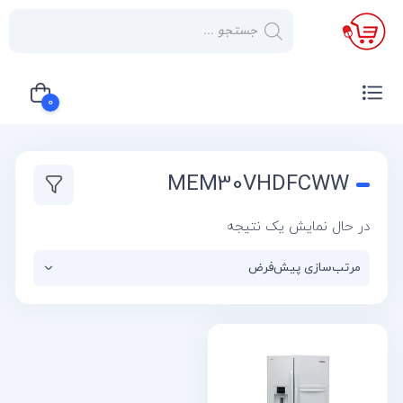
×
صفحه
نخست
0
لوازم
خانگی
سبد خرید شما خالی است
MEM30VHDFCWW
صوتی و
تصویری
در حال نمایش یک نتیجه
کولر
گازی
یخچال
لوازم
آشپز