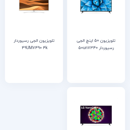
خانه
مقالات
و
نوشته
ها
تلویزیون 50 اینچ الجی
تلویزیون الجی رسیوردار
رسیوردار 50un7340
49UM7490 4k