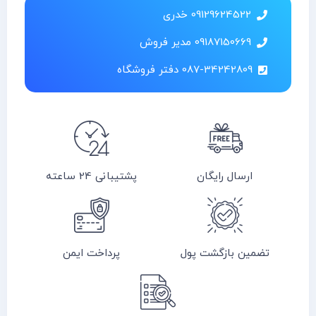
09129624522 خدری
09187150669 مدیر فروش
087-34242809 دفتر فروشگاه
ارسال رایگان
پشتیبانی 24 ساعته
تضمین بازگشت پول
پرداخت ایمن