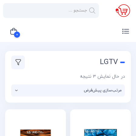
×
صفحه
نخست
0
لوازم
خانگی
سبد خرید شما خالی است
LGTV
صوتی و
تصویری
در حال نمایش 3 نتیجه
کولر
گازی
یخچال
لوازم
آشپز