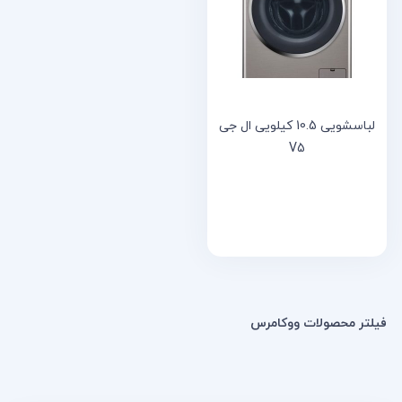
خانه
مقالات
و
نوشته
ها
لباسشویی 10.5 کیلویی ال جی
V5
فیلتر محصولات ووکامرس