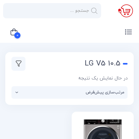
×
صفحه
نخست
0
لوازم
خانگی
سبد خرید شما خالی است
LG V5 10.5
صوتی و
تصویری
در حال نمایش یک نتیجه
کولر
گازی
یخچال
لوازم
آشپز