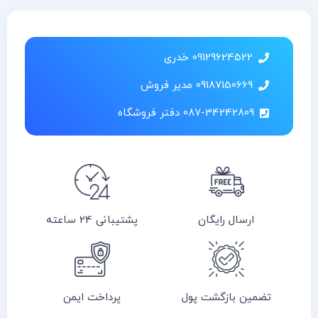
09129624522 خدری
09187150669 مدیر فروش
087-34242809 دفتر فروشگاه
ارسال رایگان
پشتیبانی 24 ساعته
تضمین بازگشت پول
پرداخت ایمن