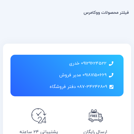
فیلتر محصولات ووکامرس
09129624522 خدری
09187150669 مدیر فروش
087-34242809 دفتر فروشگاه
ارسال رایگان
پشتیبانی 24 ساعته