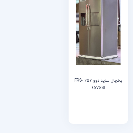
خانه
مقالات
و
نوشته
ها
یخچال ساید دوو 657 FRS-
657SSI