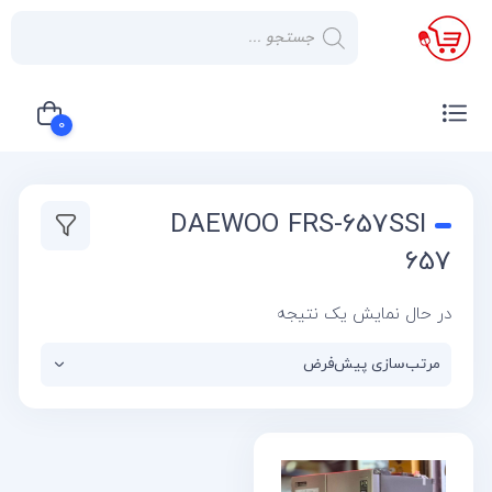
×
صفحه
نخست
0
لوازم
خانگی
سبد خرید شما خالی است
DAEWOO FRS-657SSI
صوتی و
تصویری
657
کولر
در حال نمایش یک نتیجه
گازی
یخچال
لوازم
آشپز