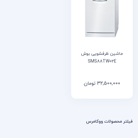
خانه
مقالات
و
نوشته
ها
ماشین ظرفشویی بوش
SMS88TW02E
32,500,000
تومان
فیلتر محصولات ووکامرس