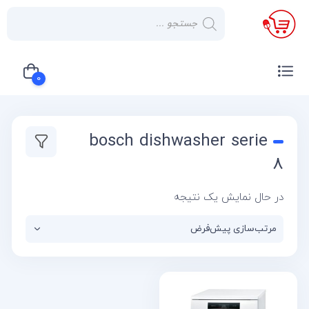
×
صفحه
نخست
0
لوازم
خانگی
سبد خرید شما خالی است
bosch dishwasher serie
صوتی و
تصویری
8
کولر
در حال نمایش یک نتیجه
گازی
یخچال
لوازم
آشپز