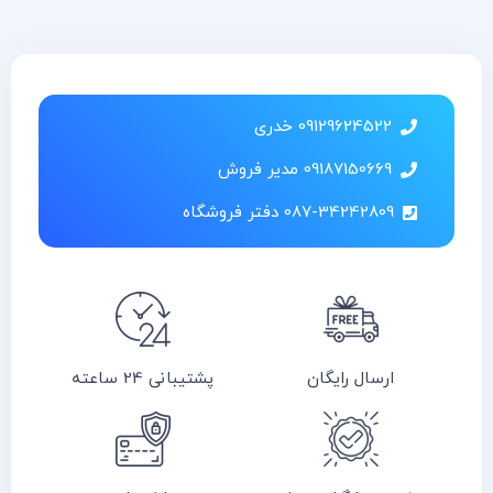
09129624522 خدری
09187150669 مدیر فروش
087-34242809 دفتر فروشگاه
ارسال رایگان
پشتیبانی 24 ساعته