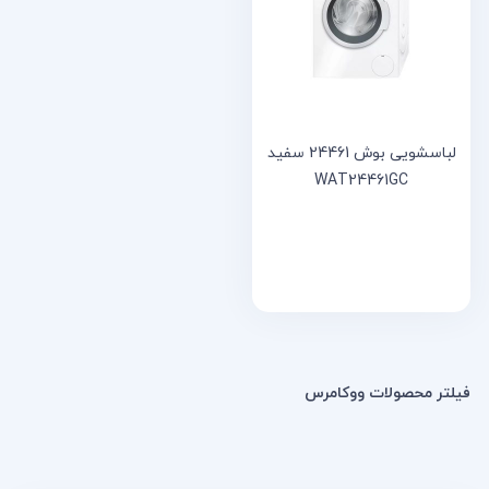
خانه
مقالات
و
نوشته
ها
لباسشویی بوش 24461 سفید
WAT24461GC
فیلتر محصولات ووکامرس