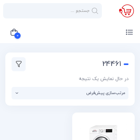
×
صفحه
نخست
0
لوازم
خانگی
سبد خرید شما خالی است
24461
صوتی و
تصویری
در حال نمایش یک نتیجه
کولر
گازی
یخچال
لوازم
آشپز