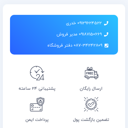
09129624522 خدری
09187150669 مدیر فروش
087-34242809 دفتر فروشگاه
ارسال رایگان
پشتیبانی 24 ساعته
تضمین بازگشت پول
پرداخت ایمن