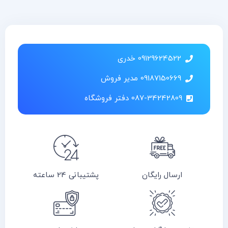
09129624522 خدری
09187150669 مدیر فروش
087-34242809 دفتر فروشگاه
ارسال رایگان
پشتیبانی 24 ساعته