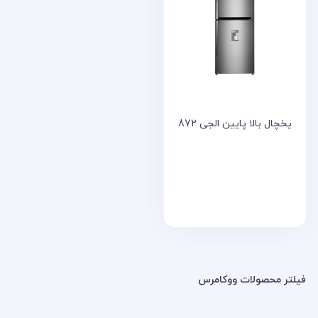
خانه
مقالات
و
نوشته
ها
یخچال بالا پایین الجی 872
فیلتر محصولات ووکامرس