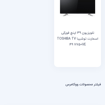
خانه
مقالات
و
نوشته
ها
تلویزیون 49 اینچ فورکی
اسمارت توشیبا TOSHIBA TV
49 7750VE
فیلتر محصولات ووکامرس