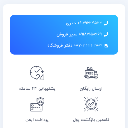
09129624522 خدری
09187150669 مدیر فروش
087-34242809 دفتر فروشگاه
ارسال رایگان
پشتیبانی 24 ساعته
تضمین بازگشت پول
پرداخت ایمن