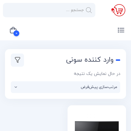
×
صفحه
نخست
0
لوازم
خانگی
سبد خرید شما خالی است
وارد کننده سونی
صوتی و
تصویری
در حال نمایش یک نتیجه
کولر
گازی
یخچال
لوازم
آشپز