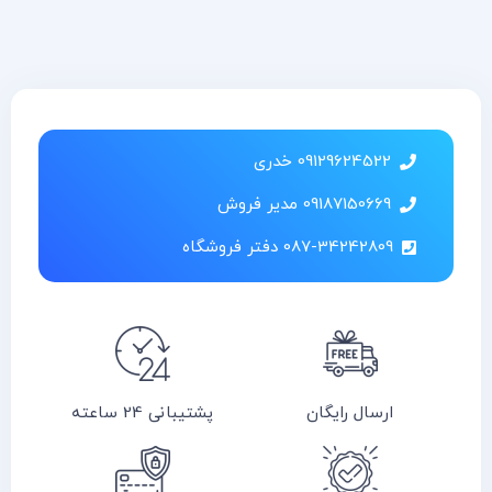
09129624522 خدری
09187150669 مدیر فروش
087-34242809 دفتر فروشگاه
ارسال رایگان
پشتیبانی 24 ساعته