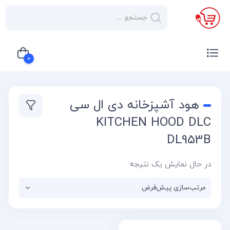
×
صفحه
نخست
0
لوازم
خانگی
سبد خرید شما خالی است
هود آشپزخانه دی ال سی
صوتی و
تصویری
KITCHEN HOOD DLC
DL953B
کولر
گازی
در حال نمایش یک نتیجه
یخچال
لوازم
آشپز