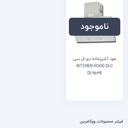
خانه
مقالات
ناموجود
و
نوشته
ها
هود آشپزخانه دی ال سی
KITCHEN HOOD DLC
DL953B
فیلتر محصولات ووکامرس