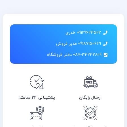
09129624522 خدری
09187150669 مدیر فروش
087-34242809 دفتر فروشگاه
ارسال رایگان
پشتیبانی 24 ساعته