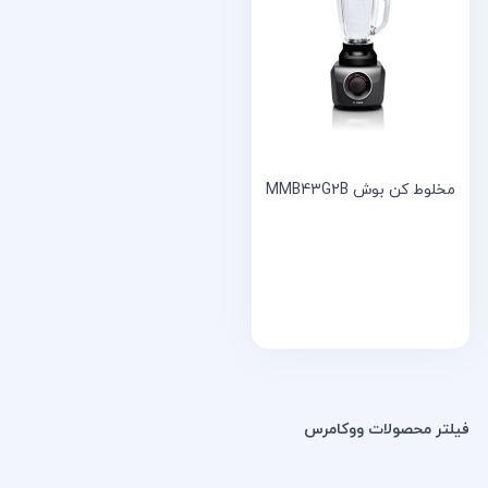
خانه
مقالات
و
نوشته
ها
مخلوط کن بوش MMB43G2B
فیلتر محصولات ووکامرس