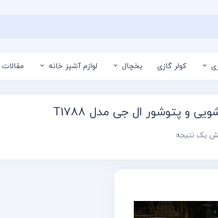
ی
کولر گازی
یخچال
لوازم آشپز خانه
مقالات 
یی و پتوشور ال جی مدل T1788
یش یک نتیجه