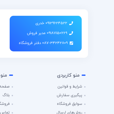
09129624522 خدری
09187150669 مدیر فروش
087-34242809 دفتر فروشگاه
منو کاربردی
منو 
شرایط و قوانین
صفحه 
پیگیری سفارش
بلاگ
سوابق فروشگاه
فروشگ
روش‌های ارسال
تماس ب