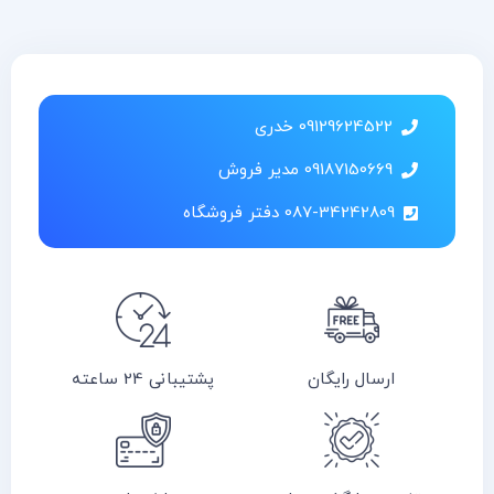
09129624522 خدری
09187150669 مدیر فروش
087-34242809 دفتر فروشگاه
ارسال رایگان
پشتیبانی 24 ساعته