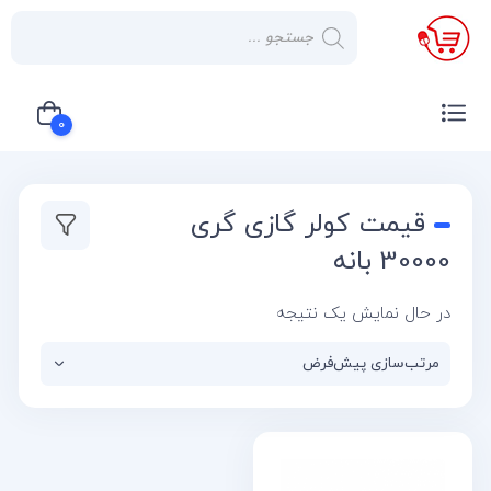
×
صفحه
نخست
0
لوازم
خانگی
سبد خرید شما خالی است
قیمت کولر گازی گری
صوتی و
تصویری
30000 بانه
کولر
در حال نمایش یک نتیجه
گازی
یخچال
لوازم
آشپز