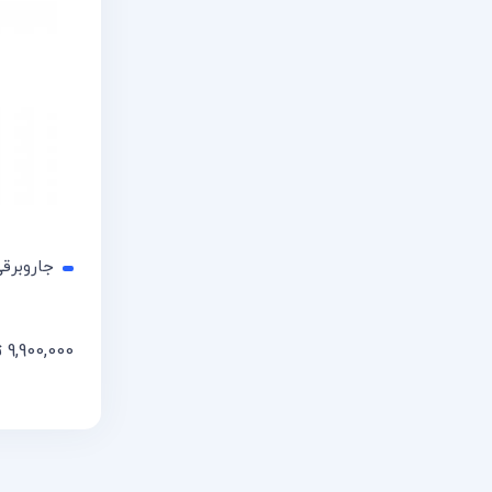
جاروبرقی بو
9,900,000
ت
افزودن 