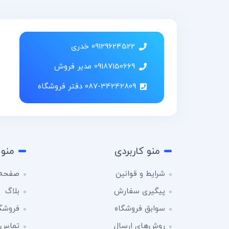
09129624522 خدری
09187150669 مدیر فروش
087-34242809 دفتر فروشگاه
منو کاربردی
منو 
شرایط و قوانین
صفحه 
پیگیری سفارش
بلاگ
سوابق فروشگاه
فروشگ
روش‌های ارسال
تماس ب