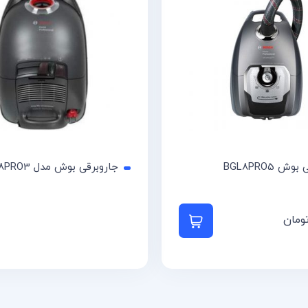
ش BGL8PRO5
جاروبرقی بوش مدل BSG8PRO3
ومان
به سبد خرید
اطلاعات بیشتر