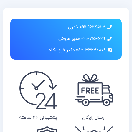
09129624522 خدری
09187150669 مدیر فروش
087-34242809 دفتر فروشگاه
ارسال رایگان
پشتیبانی 24 ساعته