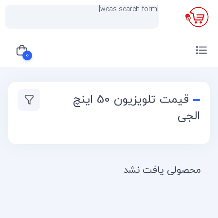
[wcas-search-form]
×
0
سبد خرید شما خالی است
قیمت تلویزیون 50 اینچ
الجی
محصولی یافت نشد