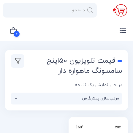
×
صفحه
نخست
0
لوازم
خانگی
سبد خرید شما خالی است
قیمت تلویزیون 50اینچ
صوتی و
تصویری
سامسونگ ماهواره دار
کولر
در حال نمایش یک نتیجه
گازی
یخچال
لوازم
آشپز