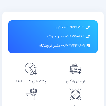
09129624522 خدری
09187150669 مدیر فروش
087-34242809 دفتر فروشگاه
ارسال رایگان
پشتیبانی 24 ساعته