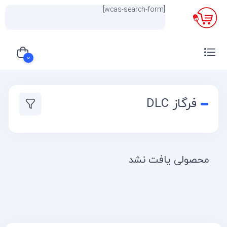
[wcas-search-form]
×
0
سبد خرید شما خالی است
فرگاز DLC
محصولی یافت نشد