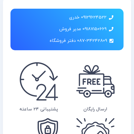
09129624522 خدری
09187150669 مدیر فروش
087-34242809 دفتر فروشگاه
ارسال رایگان
پشتیبانی 24 ساعته