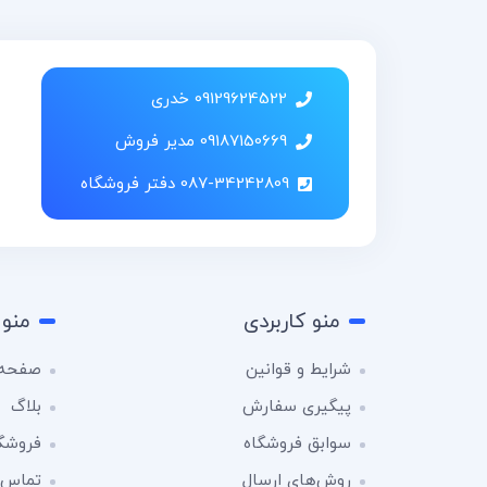
09129624522 خدری
09187150669 مدیر فروش
087-34242809 دفتر فروشگاه
منو کاربردی
منو 
شرایط و قوانین
صفحه 
پیگیری سفارش
بلاگ
سوابق فروشگاه
فروشگ
روش‌های ارسال
تماس ب