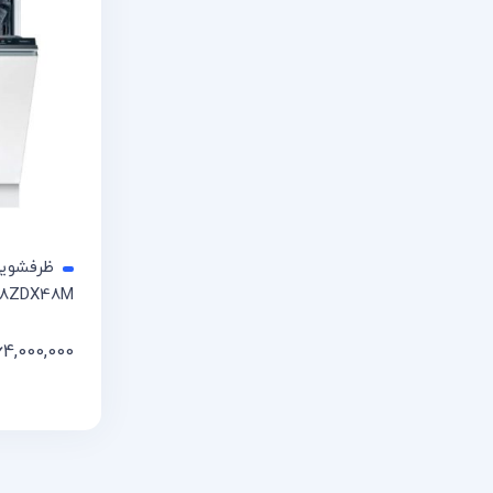
8ZDX48M
64,000,000
افزودن 