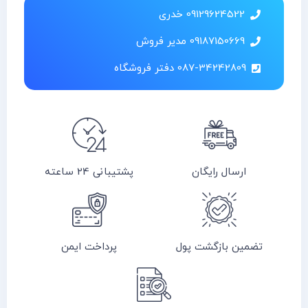
09129624522 خدری
09187150669 مدیر فروش
087-34242809 دفتر فروشگاه
ارسال رایگان
پشتیبانی 24 ساعته
تضمین بازگشت پول
پرداخت ایمن