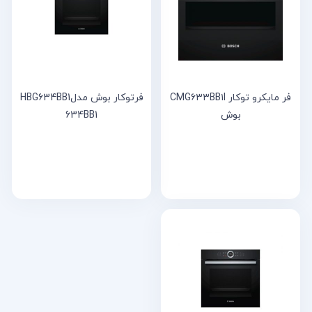
خانه
مقالات
و
نوشته
ها
فر مایکرو توکار CMG۶۳۳BB۱I
فرتوکار بوش مدلHBG634BB1
بوش
634BB1