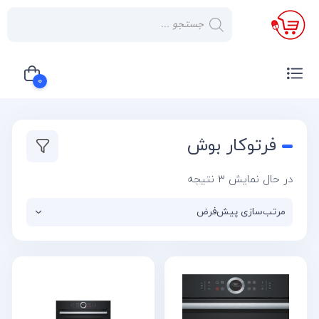
×
صفحه
نخست
0
لوازم
خانگی
سبد خرید شما خالی است
فرتوکار بوش
صوتی و
تصویری
در حال نمایش 3 نتیجه
کولر
گازی
یخچال
لوازم
آشپز