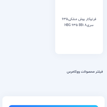
فرتوکار بوش مشکی635
سریHBG 635 BB1 8
فیلتر محصولات ووکامرس