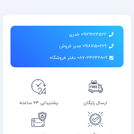
09129624522 خدری
09187150669 مدیر فروش
087-34242809 دفتر فروشگاه
ارسال رایگان
پشتیبانی 24 ساعته