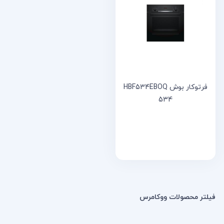
خانه
مقالات
و
نوشته
ها
فرتوکار بوش HBF534EBOQ
534
فیلتر محصولات ووکامرس