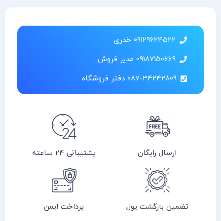
09129624522 خدری
09187150669 مدیر فروش
087-34242809 دفتر فروشگاه
ارسال رایگان
پشتیبانی 24 ساعته
تضمین بازگشت پول
پرداخت ایمن