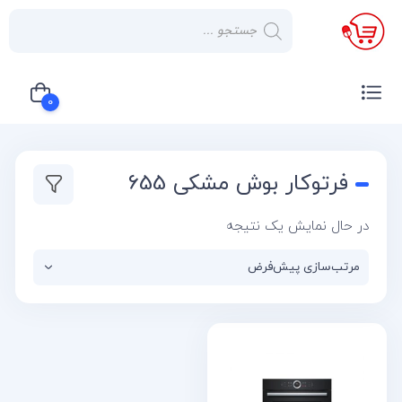
×
صفحه
نخست
0
لوازم
خانگی
سبد خرید شما خالی است
فرتوکار بوش مشکی 655
صوتی و
تصویری
در حال نمایش یک نتیجه
کولر
گازی
یخچال
لوازم
آشپز