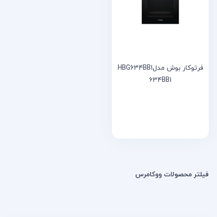
خانه
مقالات
و
نوشته
ها
فرتوکار بوش مدلHBG634BB1
634BB1
فیلتر محصولات ووکامرس