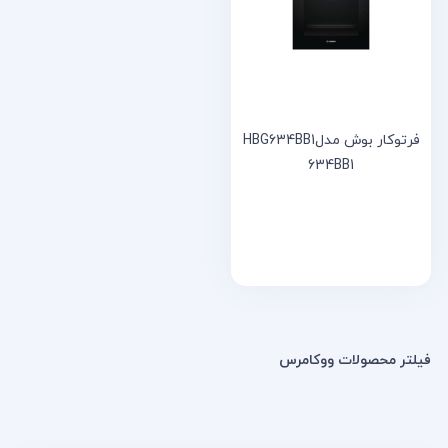
خانه
مقالات
و
نوشته
ها
فرتوکار بوش مدلHBG634BB1
634BB1
فیلتر محصولات ووکامرس