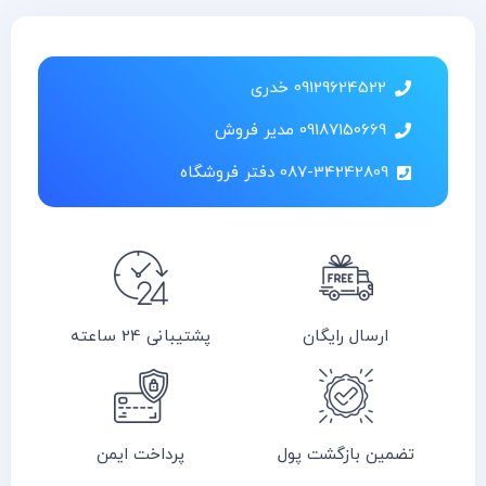
09129624522 خدری
09187150669 مدیر فروش
087-34242809 دفتر فروشگاه
ارسال رایگان
پشتیبانی 24 ساعته
تضمین بازگشت پول
پرداخت ایمن