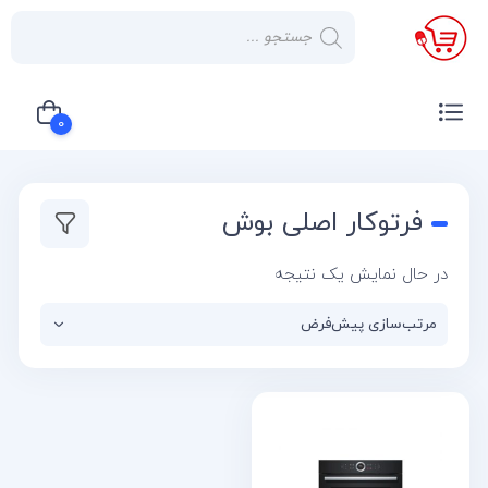
×
صفحه
نخست
0
لوازم
خانگی
سبد خرید شما خالی است
فرتوکار اصلی بوش
صوتی و
تصویری
در حال نمایش یک نتیجه
کولر
گازی
یخچال
لوازم
آشپز