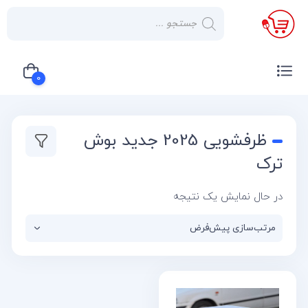
×
صفحه
نخست
0
لوازم
خانگی
سبد خرید شما خالی است
ظرفشویی 2025 جدید بوش
صوتی و
تصویری
ترک
کولر
در حال نمایش یک نتیجه
گازی
یخچال
لوازم
آشپز