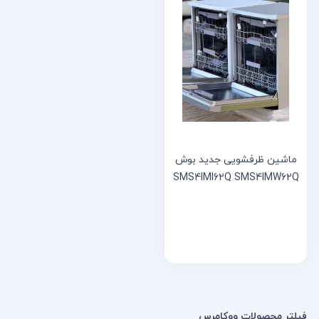
خانه
مقالات
و
نوشته
ها
ماشین ظرفشویی جدید بوش
SMS4IMI62Q SMS4IMW62Q
فیلتر محصولات ووکامرس