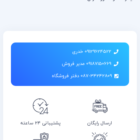
09129624522 خدری
09187150669 مدیر فروش
087-34242809 دفتر فروشگاه
ارسال رایگان
پشتیبانی 24 ساعته