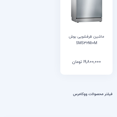
خانه
مقالات
و
نوشته
ها
ماشین ظرفشویی بوش
SMS46NI10M
19,800,000
تومان
فیلتر محصولات ووکامرس