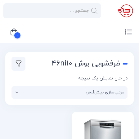
×
صفحه
نخست
0
لوازم
خانگی
سبد خرید شما خالی است
ظرفشویی بوش 46ni10
صوتی و
تصویری
در حال نمایش یک نتیجه
کولر
گازی
یخچال
لوازم
آشپز