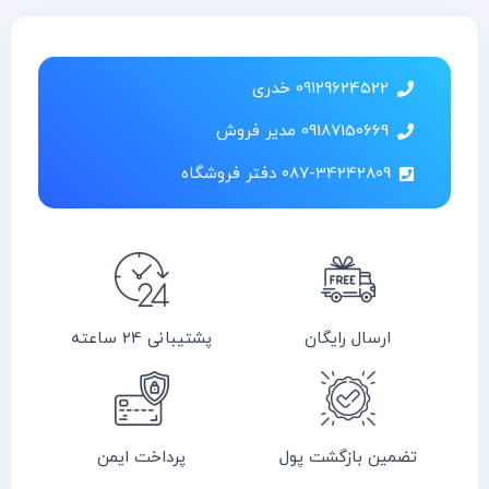
09129624522 خدری
09187150669 مدیر فروش
087-34242809 دفتر فروشگاه
ارسال رایگان
پشتیبانی 24 ساعته
تضمین بازگشت پول
پرداخت ایمن