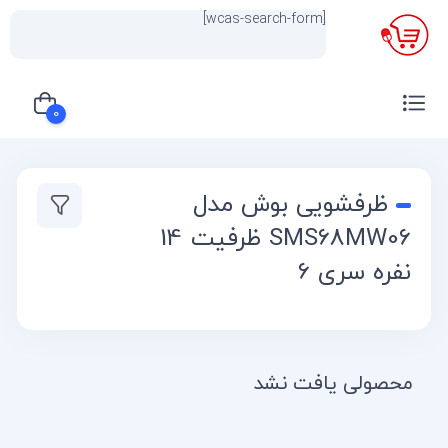
[wcas-search-form]
×
0
سبد خرید شما خالی است
ظرفشویی بوش مدل
SMS68MW06 ظرفیت 14
نفره سری 6
محصولی یافت نشد