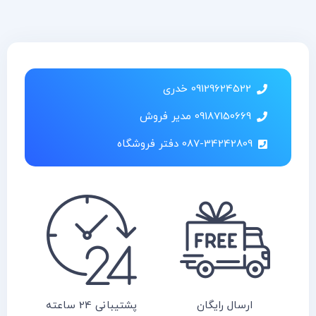
09129624522 خدری
09187150669 مدیر فروش
087-34242809 دفتر فروشگاه
ارسال رایگان
پشتیبانی 24 ساعته