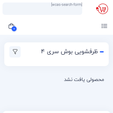
[wcas-search-form]
×
0
سبد خرید شما خالی است
ظرفشویی بوش سری 4
محصولی یافت نشد