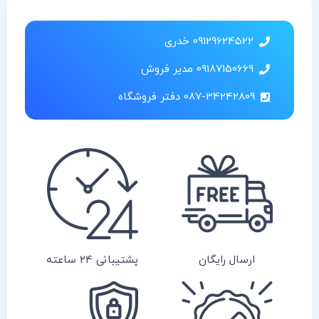
09129624522 خدری
09187150669 مدیر فروش
087-34242809 دفتر فروشگاه
ارسال رایگان
پشتیبانی 24 ساعته