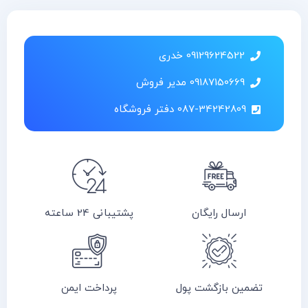
09129624522 خدری
09187150669 مدیر فروش
087-34242809 دفتر فروشگاه
ارسال رایگان
پشتیبانی 24 ساعته
تضمین بازگشت پول
پرداخت ایمن