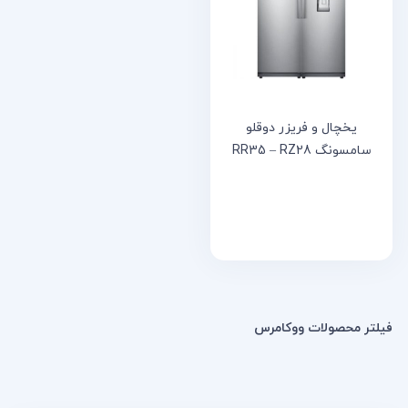
خانه
مقالات
و
نوشته
ها
یخچال و فریزر دوقلو
سامسونگ RR35 – RZ28
فیلتر محصولات ووکامرس