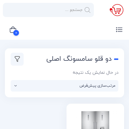
×
صفحه
نخست
0
لوازم
خانگی
سبد خرید شما خالی است
دو قلو سامسونگ اصلی
صوتی و
تصویری
در حال نمایش یک نتیجه
کولر
گازی
یخچال
لوازم
آشپز