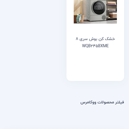
خانه
مقالات
و
نوشته
ها
خشک کن بوش سری 8
WQB245BXME
فیلتر محصولات ووکامرس