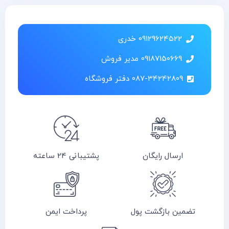
09129624522 خدری
09187150669 مدیر فروش
087-34242809 دفتر فروشگاه
ارسال رایگان
پشتیبانی 24 ساعته
تضمین بازگشت پول
پرداخت ایمن