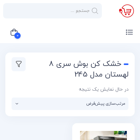
×
صفحه
نخست
0
لوازم
خانگی
سبد خرید شما خالی است
خشک کن بوش سری 8
صوتی و
تصویری
لهستان مدل 245
کولر
در حال نمایش یک نتیجه
گازی
یخچال
لوازم
آشپز