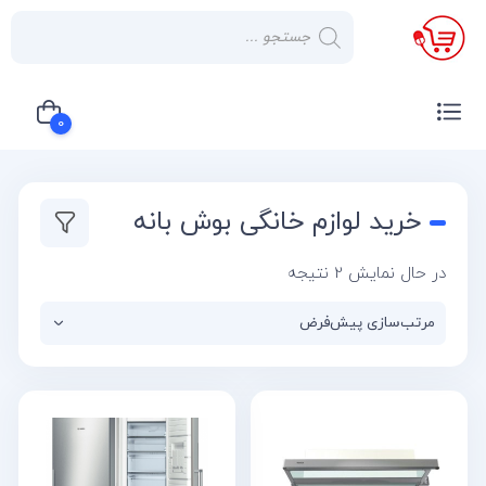
×
صفحه
نخست
0
لوازم
خانگی
سبد خرید شما خالی است
خرید لوازم خانگی بوش بانه
صوتی و
تصویری
در حال نمایش 2 نتیجه
کولر
گازی
یخچال
لوازم
آشپز