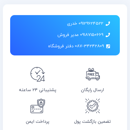
09129624522 خدری
09187150669 مدیر فروش
087-34242809 دفتر فروشگاه
ارسال رایگان
پشتیبانی 24 ساعته
تضمین بازگشت پول
پرداخت ایمن