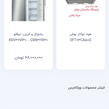
خانه
مقالات
و
نوشته
ها
هود توکار بوش
یخچال و فریزر دوقلو
KSV36VI30 – GSN36VI30
DFT63CA50Q
68,000,000
تومان
فیلتر محصولات ووکامرس