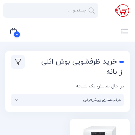
×
صفحه
نخست
0
لوازم
خانگی
سبد خرید شما خالی است
خرید ظرفشویی بوش اثلی
صوتی و
تصویری
از بانه
کولر
در حال نمایش یک نتیجه
گازی
یخچال
لوازم
آشپز