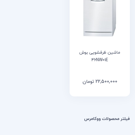
خانه
مقالات
و
نوشته
ها
ماشین ظرفشویی بوش
46NW01E
22,500,000
تومان
فیلتر محصولات ووکامرس