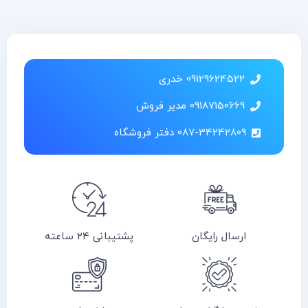
09129624522 خدری
09187150669 مدیر فروش
087-34242809 دفتر فروشگاه
ارسال رایگان
پشتیبانی 24 ساعته