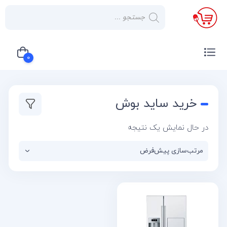
×
صفحه
نخست
0
لوازم
خانگی
سبد خرید شما خالی است
خرید ساید بوش
صوتی و
تصویری
در حال نمایش یک نتیجه
کولر
گازی
یخچال
لوازم
آشپز