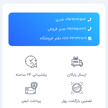
09129624522 خدری
09187150669 مدیر فروش
087-34242809 دفتر فروشگاه
ارسال رایگان
پشتیبانی 24 ساعته
تضمین بازگشت پول
پرداخت ایمن