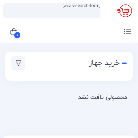
[wcas-search-form]
×
0
سبد خرید شما خالی است
خرید جهاز
محصولی یافت نشد