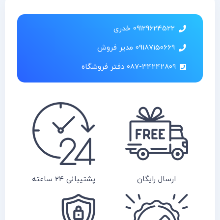
09129624522 خدری
09187150669 مدیر فروش
087-34242809 دفتر فروشگاه
ارسال رایگان
پشتیبانی 24 ساعته