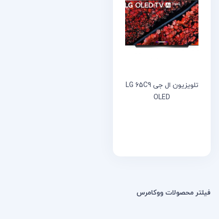
خانه
مقالات
و
نوشته
ها
تلویزیون ال جی LG 65C9
OLED
فیلتر محصولات ووکامرس