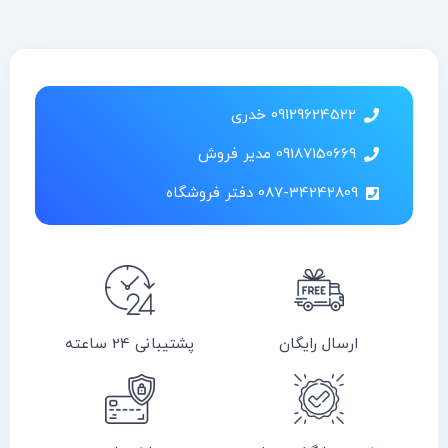
09129624522 خدری
09187150669 مدیر فروش
087-34242809 دفتر فروشگاه
ارسال رایگان
پشتیبانی 24 ساعته