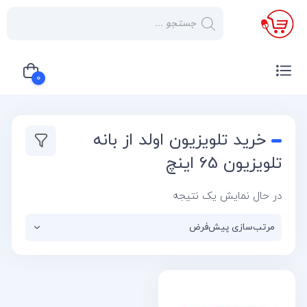
×
صفحه
نخست
0
لوازم
خانگی
سبد خرید شما خالی است
خرید تلویزیون اولد از بانه
صوتی و
تصویری
تلویزیون 65 اینچ
کولر
در حال نمایش یک نتیجه
گازی
یخچال
لوازم
آشپز