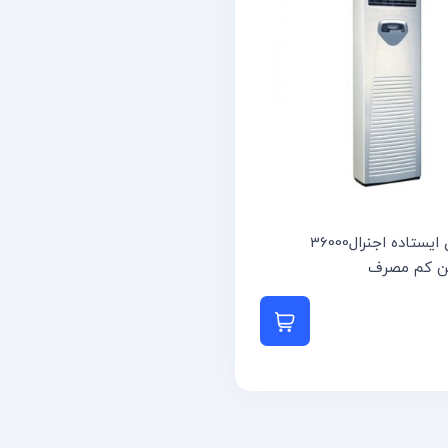
کولرگازی ایستاده اجنرال36000
ن کم مصرف
 بیشتر