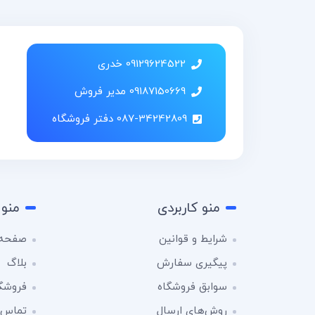
09129624522 خدری
09187150669 مدیر فروش
087-34242809 دفتر فروشگاه
منو کاربردی
منو 
شرایط و قوانین
صفحه 
پیگیری سفارش
بلاگ
سوابق فروشگاه
فروشگ
روش‌های ارسال
تماس ب