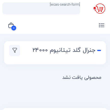
[wcas-search-form]
×
0
سبد خرید شما خالی است
جنرال گلد تیتانیوم 24000
محصولی یافت نشد