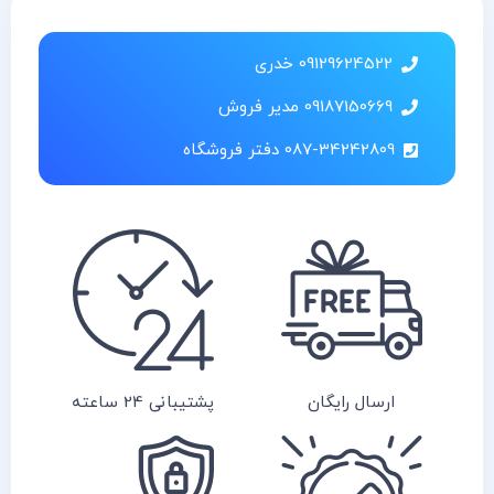
09129624522 خدری
09187150669 مدیر فروش
087-34242809 دفتر فروشگاه
ارسال رایگان
پشتیبانی 24 ساعته