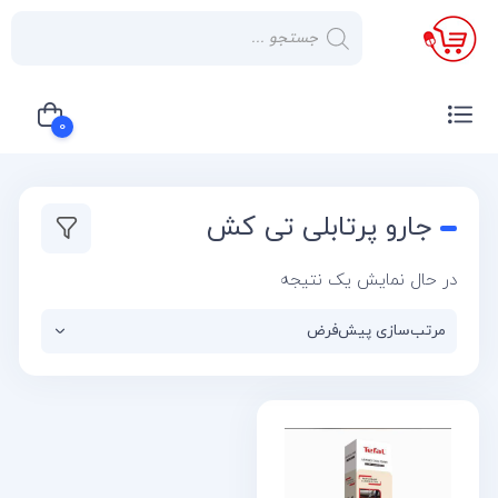
×
صفحه
نخست
0
لوازم
خانگی
سبد خرید شما خالی است
جارو پرتابلی تی کش
صوتی و
تصویری
در حال نمایش یک نتیجه
کولر
گازی
یخچال
لوازم
آشپز