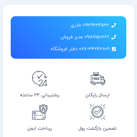
09129624522 خدری
09187150669 مدیر فروش
087-34242809 دفتر فروشگاه
ارسال رایگان
پشتیبانی 24 ساعته
تضمین بازگشت پول
پرداخت ایمن