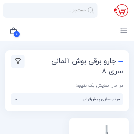
×
صفحه
نخست
0
لوازم
خانگی
سبد خرید شما خالی است
جارو برقی بوش آلمانی
صوتی و
تصویری
سری 8
کولر
در حال نمایش یک نتیجه
گازی
یخچال
لوازم
آشپز