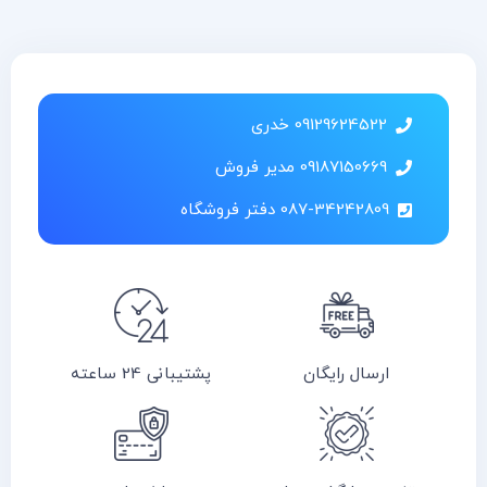
09129624522 خدری
09187150669 مدیر فروش
087-34242809 دفتر فروشگاه
ارسال رایگان
پشتیبانی 24 ساعته