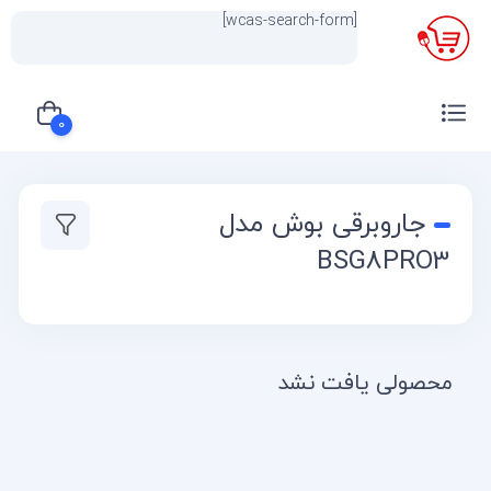
[wcas-search-form]
×
0
سبد خرید شما خالی است
جاروبرقی بوش مدل
BSG8PRO3
محصولی یافت نشد