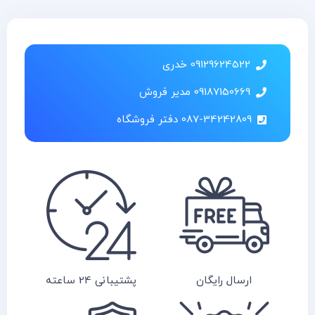
09129624522 خدری
09187150669 مدیر فروش
087-34242809 دفتر فروشگاه
ارسال رایگان
پشتیبانی 24 ساعته