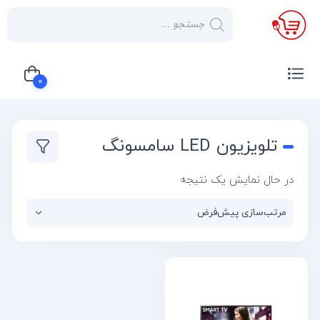
×
صفحه
نخست
0
لوازم
خانگی
سبد خرید شما خالی است
تلویزیون LED سامسونگ
صوتی و
تصویری
در حال نمایش یک نتیجه
کولر
گازی
یخچال
لوازم
آشپز