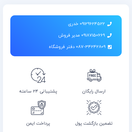
09129624522 خدری
09187150669 مدیر فروش
087-34242809 دفتر فروشگاه
ارسال رایگان
پشتیبانی 24 ساعته
تضمین بازگشت پول
پرداخت ایمن