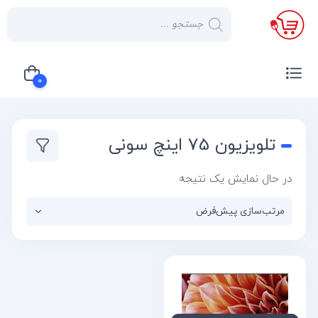
×
صفحه
نخست
0
لوازم
خانگی
سبد خرید شما خالی است
تلویزیون 75 اینچ سونی
صوتی و
تصویری
در حال نمایش یک نتیجه
کولر
گازی
یخچال
لوازم
آشپز