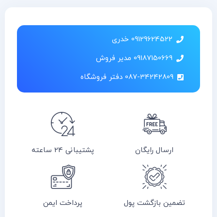
09129624522 خدری
09187150669 مدیر فروش
087-34242809 دفتر فروشگاه
ارسال رایگان
پشتیبانی 24 ساعته
تضمین بازگشت پول
پرداخت ایمن