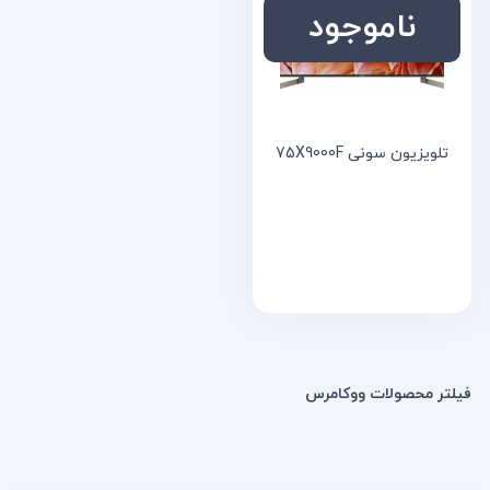
خانه
ناموجود
مقالات
و
نوشته
ها
تلویزیون سونی 75X9000F
فیلتر محصولات ووکامرس